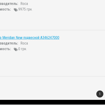
зводитель:
Roca
мость:
9975 грн.
з Meridian New подвесной A346247000
зводитель:
Roca
мость:
0 грн.
)
1