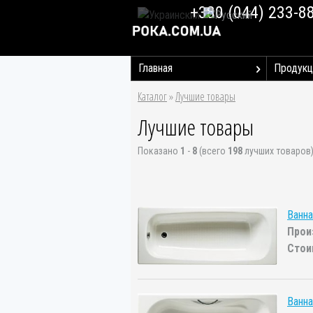
+380 (044) 233-8
Главная
Продукц
Каталог
»
Лучшие товары
Лучшие товары
Показано
1
-
8
(всего
198
лучших товаров
Ванна
Прои
Стои
Ванна