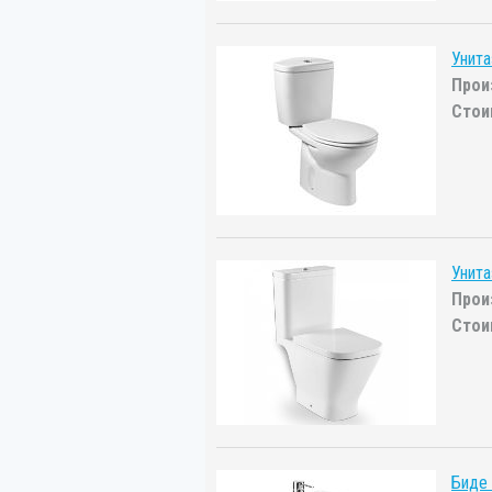
Унита
Прои
Стои
Унит
Прои
Стои
Биде