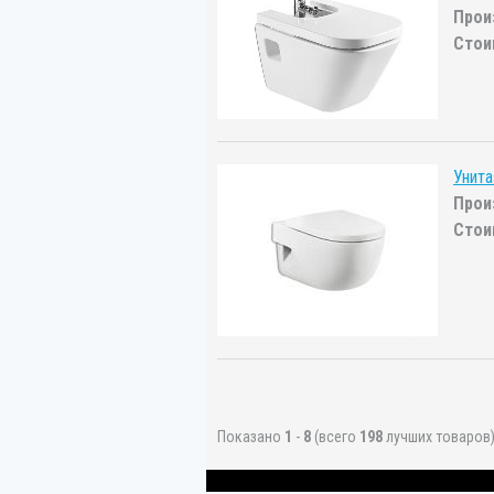
Прои
Стои
Унита
Прои
Стои
Показано
1
-
8
(всего
198
лучших товаров