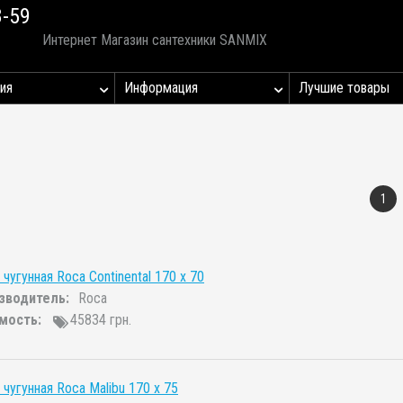
8-59
Интернет Магазин сантехники SANMIX
ия
Информация
Лучшие товары
)
1
 чугунная Roca Continental 170 x 70
зводитель:
Roca
мость:
45834 грн.
 чугунная Roca Malibu 170 x 75