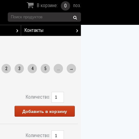
В корзине:
поз.
0
Контакты
2
3
4
5
...
→
Количество:
Добавить в корзину
Количество: