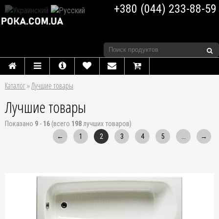
+380 (044) 233-88-59
Каталог
»
Лучшие товары
Лучшие товары
Показано
9
-
16
(всего
198
лучших товаров)
←
1
2
3
4
5
...
→