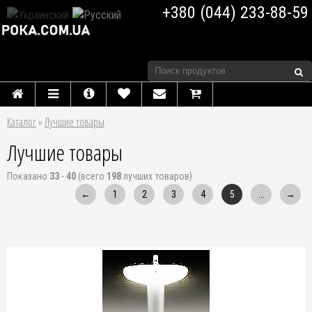
+380 (044) 233-88-59
Каталог
»
Лучшие товары
Лучшие товары
Показано
33
-
40
(всего
198
лучших товаров)
←
1
2
3
4
5
...
→