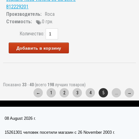
812229201
Производитель:
Roca
Стоимость:
0 грн.
Количество:
Добавить в корзину
Показано
33
-
40
(всего
198
лучших товаров)
←
1
2
3
4
5
...
→
08 August 2026 г.
15261301 человек посетили магазин c 26 November 2003 г.