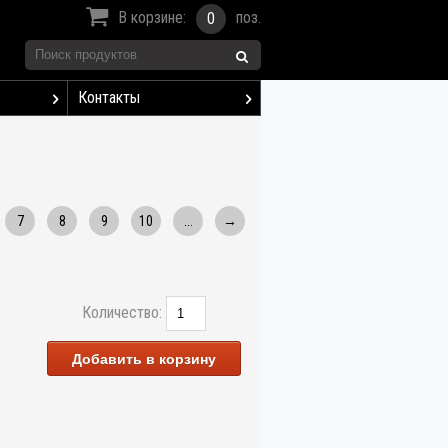
В корзине:
поз.
0
Контакты
7
8
9
10
...
→
Количество:
Добавить в корзину