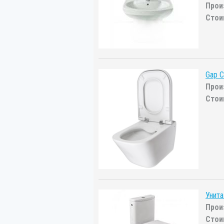
Прои
Стои
Gap C
Прои
Стои
Унит
Прои
Стои