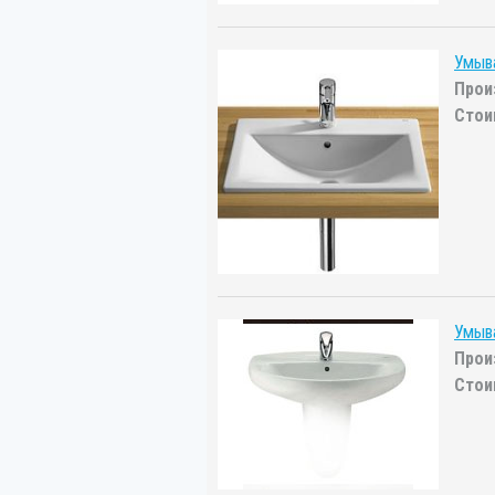
Умыва
Прои
Стои
Умыва
Прои
Стои