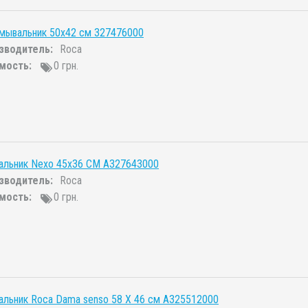
умывальник 50x42 см 327476000
зводитель:
Roca
мость:
0 грн.
альник Nexo 45x36 СМ A327643000
зводитель:
Roca
мость:
0 грн.
льник Roca Dama senso 58 Х 46 см A325512000