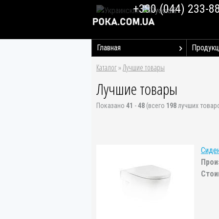
+380 (044) 233-8
Главная
Продукц
Каталог
»
Лучшие товары
Лучшие товары
Показано
41
-
48
(всего
198
лучших товар
Сиден
Прои
Стои