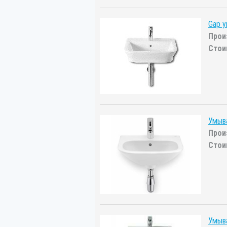
Gap 
Прои
Стои
Умыв
Прои
Стои
Умыва