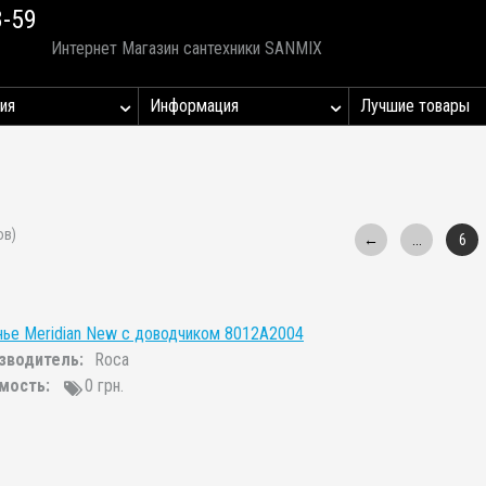
8-59
Интернет Магазин сантехники SANMIX
ия
Информация
Лучшие товары
ов)
←
...
6
ье Meridian New с доводчиком 8012A2004
зводитель:
Roca
мость:
0 грн.