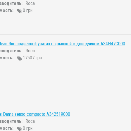
зводитель:
Roca
мость:
0 грн.
lean Rim подвесной унитаз с крышкой с доводчиком A34H47C000
зводитель:
Roca
мость:
17507 грн.
аз Dama senso compacto A342519000
зводитель:
Roca
мость:
0 грн.