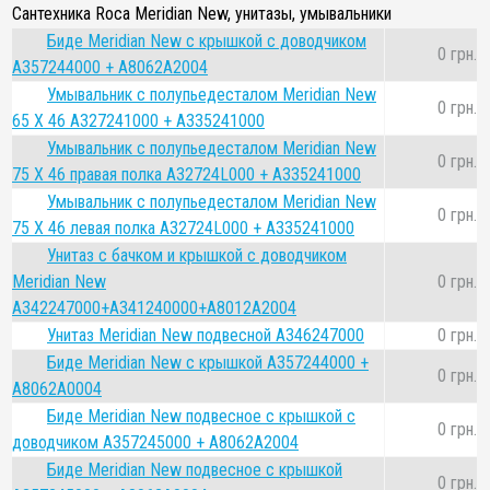
Сантехника Roca Meridian New, унитазы, умывальники
Биде Meridian New с крышкой с доводчиком
0 грн.
A357244000 + A8062A2004
Умывальник с полупьедесталом Meridian New
0 грн.
65 Х 46 A327241000 + A335241000
Умывальник с полупьедесталом Meridian New
0 грн.
75 Х 46 правая полка A32724L000 + A335241000
Умывальник с полупьедесталом Meridian New
0 грн.
75 Х 46 левая полка A32724L000 + A335241000
Унитаз с бачком и крышкой с доводчиком
Meridian New
0 грн.
A342247000+A341240000+A8012A2004
Унитаз Meridian New подвесной A346247000
0 грн.
Биде Meridian New с крышкой A357244000 +
0 грн.
A8062A0004
Биде Meridian New подвесное с крышкой с
0 грн.
доводчиком A357245000 + A8062A2004
Биде Meridian New подвесное с крышкой
0 грн.