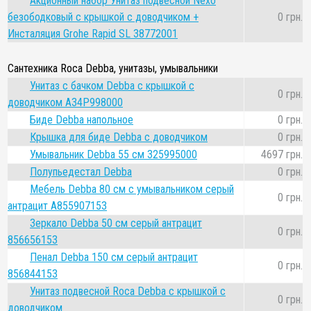
Акционный набор Унитаз подвесной Nexo
безободковый с крышкой с доводчиком +
0 грн.
Инсталяция Grohe Rapid SL 38772001
Сантехника Roca Debba, унитазы, умывальники
Унитаз с бачком Debba с крышкой с
0 грн.
доводчиком A34P998000
Биде Debba напольное
0 грн.
Крышка для биде Debba с доводчиком
0 грн.
Умывальник Debba 55 см 325995000
4697 грн.
Полупьедестал Debba
0 грн.
Мебель Debba 80 см с умывальником серый
0 грн.
антрацит A855907153
Зеркало Debba 50 см серый антрацит
0 грн.
856656153
Пенал Debba 150 см серый антрацит
0 грн.
856844153
Унитаз подвесной Roca Debba с крышкой с
0 грн.
доводчиком