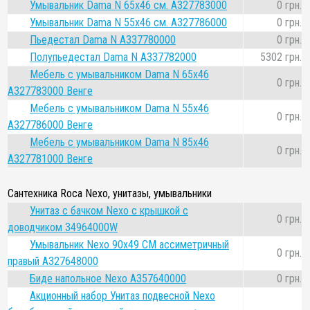
Умывальник Dama N 65х46 см. A327783000
0 грн.
Умывальник Dama N 55х46 см. A327786000
0 грн.
Пьедестал Dama N A337780000
0 грн.
Полупьедестал Dama N A337782000
5302 грн.
Мебель с умывальником Dama N 65x46
0 грн.
A327783000 Венге
Мебель с умывальником Dama N 55x46
0 грн.
A327786000 Венге
Мебель с умывальником Dama N 85x46
0 грн.
A327781000 Венге
Сантехника Roca Nexo, унитазы, умывальники
Унитаз с бачком Nexo с крышкой с
0 грн.
доводчиком 34964000W
Умывальник Nexo 90x49 СМ ассиметричный
0 грн.
правый A327648000
Биде напольное Nexo A357640000
0 грн.
Акционный набор Унитаз подвесной Nexo