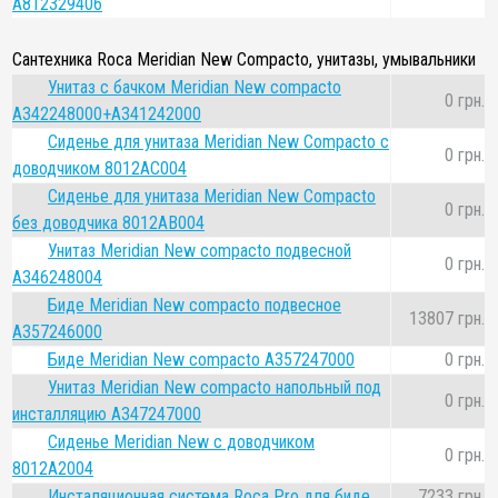
A812329406
Сантехника Roca Meridian New Compacto, унитазы, умывальники
Унитаз с бачком Meridian New compacto
0 грн.
A342248000+A341242000
Сиденье для унитаза Meridian New Compacto с
0 грн.
доводчиком 8012AC004
Сиденье для унитаза Meridian New Compacto
0 грн.
без доводчика 8012AB004
Унитаз Meridian New compacto подвесной
0 грн.
A346248004
Биде Meridian New compacto подвесное
13807 грн.
A357246000
Биде Meridian New compacto A357247000
0 грн.
Унитаз Meridian New compacto напольный под
0 грн.
инсталляцию A347247000
Сиденье Meridian New с доводчиком
0 грн.
8012A2004
Инсталяционная система Roca Pro для биде
7233 грн.