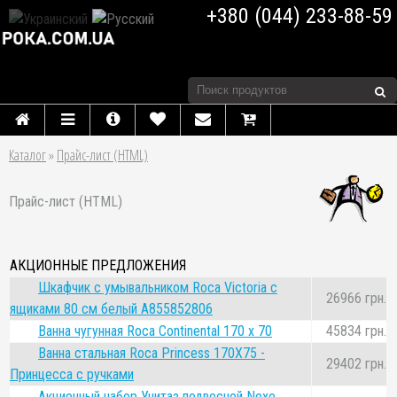
+380 (044) 233-88-59
Каталог
»
Прайс-лист (HTML)
Прайс-лист (HTML)
АКЦИОННЫЕ ПРЕДЛОЖЕНИЯ
Шкафчик с умывальником Roca Victoria с
26966 грн.
ящиками 80 см белый A855852806
Ванна чугунная Roca Continental 170 x 70
45834 грн.
Ванна стальная Roca Princess 170Х75 -
29402 грн.
Принцесса с ручками
Акционный набор Унитаз подвесной Nexo