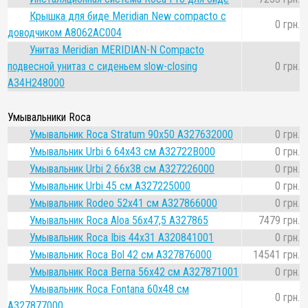
Крышка для биде Meridian New compacto с
0 грн.
доводчиком A8062AC004
Унитаз Meridian MERIDIAN-N Compacto
подвесной унитаз с сиденьем slow-closing
0 грн.
A34H248000
Умывальники Roca
Умывальник Roca Stratum 90x50 A327632000
0 грн.
Умывальник Urbi 6 64х43 см A32722B000
0 грн.
Умывальник Urbi 2 66х38 см A327226000
0 грн.
Умывальник Urbi 45 см A327225000
0 грн.
Умывальник Rodeo 52x41 cм A327866000
0 грн.
Умывальник Roca Aloa 56x47,5 A327865
7479 грн.
Умывальник Roca Ibis 44x31 A320841001
0 грн.
Умывальник Roca Bol 42 см A327876000
14541 грн.
Умывальник Roca Berna 56x42 см A327871001
0 грн.
Умывальник Roca Fontana 60x48 см
0 грн.
A327877000