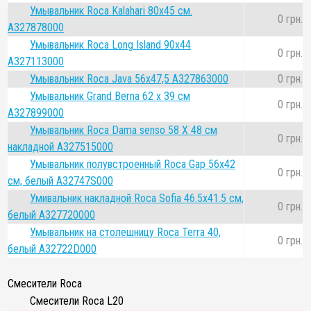
Умывальник Roca Kalahari 80x45 cм.
0 грн.
A327878000
Умывальник Roca Long Island 90x44
0 грн.
A327113000
Умывальник Roca Java 56x47,5 A327863000
0 грн.
Умывальник Grand Berna 62 x 39 см
0 грн.
A327899000
Умывальник Roca Dama senso 58 Х 48 см
0 грн.
накладной A327515000
Умывальник полувстроенный Roca Gap 56х42
0 грн.
см, белый A32747S000
Умивальник накладной Roca Sofia 46.5х41.5 см,
0 грн.
белый A327720000
Умывальник на столешницу Roca Terra 40,
0 грн.
белый A32722D000
Смесители Roca
Смесители Roca L20