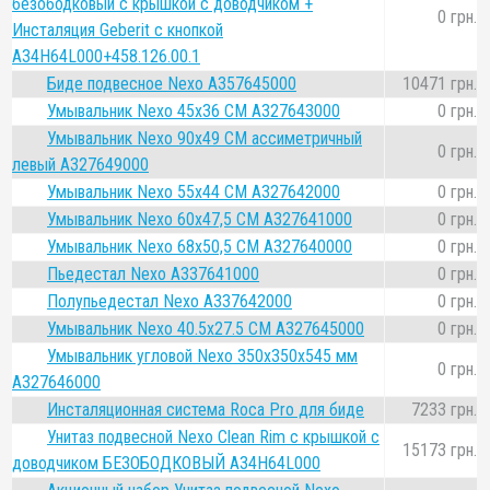
безободковый с крышкой с доводчиком +
0 грн.
Инсталяция Geberit с кнопкой
A34H64L000+458.126.00.1
Биде подвесное Nexo A357645000
10471 грн.
Умывальник Nexo 45x36 СМ A327643000
0 грн.
Умывальник Nexo 90x49 СМ ассиметричный
0 грн.
левый A327649000
Умывальник Nexo 55x44 СМ A327642000
0 грн.
Умывальник Nexo 60x47,5 СМ A327641000
0 грн.
Умывальник Nexo 68x50,5 СМ A327640000
0 грн.
Пьедестал Nexo A337641000
0 грн.
Полупьедестал Nexo A337642000
0 грн.
Умывальник Nexo 40.5x27.5 СМ A327645000
0 грн.
Умывальник угловой Nexo 350x350х545 мм
0 грн.
A327646000
Инсталяционная система Roca Pro для биде
7233 грн.
Унитаз подвесной Nexo Clean Rim с крышкой с
15173 грн.
доводчиком БЕЗОБОДКОВЫЙ A34H64L000