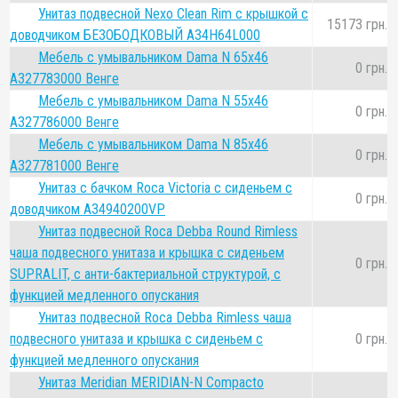
Унитаз подвесной Nexo Clean Rim с крышкой с
15173 грн.
доводчиком БЕЗОБОДКОВЫЙ A34H64L000
Мебель с умывальником Dama N 65x46
0 грн.
A327783000 Венге
Мебель с умывальником Dama N 55x46
0 грн.
A327786000 Венге
Мебель с умывальником Dama N 85x46
0 грн.
A327781000 Венге
Унитаз с бачком Roca Victoria с сиденьем с
0 грн.
доводчиком A34940200VP
Унитаз подвесной Roca Debba Round Rimless
чаша подвесного унитаза и крышка с сиденьем
0 грн.
SUPRALIT, с анти-бактериальной структурой, с
функцией медленного опускания
Унитаз подвесной Roca Debba Rimless чаша
подвесного унитаза и крышка с сиденьем с
0 грн.
функцией медленного опускания
Унитаз Meridian MERIDIAN-N Compacto