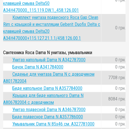
клавишей смыва Delta50
A34H470000_115.119.DW.1_458.126.001
Комплект унитаза подвесного Roca Gap Clean
Rim с крышкой и инсталляции Geberit Duofix Delta с
0 грн.
клавишей смыва Delta20
A34H470000+115.127.21.1.1/458.126.00.1
Сантехника Roca Dama N унитазы, умывальники
Унитаз напольный Dama N A342787000
0 грн.
Бачок Dama N A341784000
0 грн.
Сиденье для унитаза Dama N с доводчиком
7708 грн.
A801782004
Биде напольное Dama N A357784000
0 грн.
Крышка для биде напольного Dama N
8084 грн.
A806782004 с доводчиком
Унитаз подвесной Dama N A346787000
0 грн.
Биде подвесное Dama N A357786000
0 грн.
Умывальник Dama N 85х46 см. A327781000
0 грн.