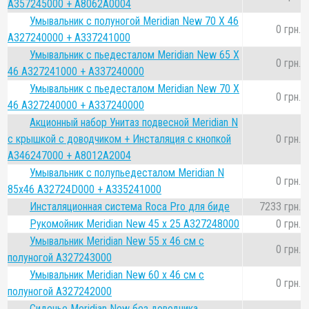
A357245000 + A8062А0004
Умывальник с полуногой Meridian New 70 Х 46
0 грн.
A327240000 + A337241000
Умывальник с пьедесталом Meridian New 65 Х
0 грн.
46 A327241000 + A337240000
Умывальник с пьедесталом Meridian New 70 Х
0 грн.
46 A327240000 + A337240000
Акционный набор Унитаз подвесной Meridian N
с крышкой с доводчиком + Инсталяция с кнопкой
0 грн.
A346247000 + A8012A2004
Умывальник с полупьедесталом Meridian N
0 грн.
85x46 A32724D000 + A335241000
Инсталяционная система Roca Pro для биде
7233 грн.
Рукомойник Meridian New 45 х 25 A327248000
0 грн.
Умывальник Meridian New 55 x 46 см с
0 грн.
полуногой A327243000
Умывальник Meridian New 60 x 46 см с
0 грн.
полуногой A327242000
Сиденье Meridian New без доводчика