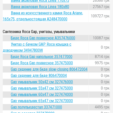
Ванна акриловая Roca Linea 170x75
26366 грн.
Ванна акриловая Roca Linea 180x80
27567 грн.
Ванна из искусственного камня Roca Ariane,
109727 грн.
165x75, отдельностоящая A248470000
Сантехника Roca Gap, унитазы, умывальники
Биде Roca Gap подвесное A357476000
10087 грн.
Унитаз с бачком GAP Roca крышка с
0 грн.
доводчиком 34947800W
Биде Roca Gap напольное 357477000
8714 грн.
Биде Roca Gap подвесное 357475000
9975 грн.
Gap сидение для биде slow-closing 806472004
0 грн.
Gap сидение для биде 806470004
0 грн.
Gap умывальник 50x42 см 327476000
0 грн.
Gap умывальник 55x47 см 327475000
0 грн.
Gap умывальник 60x47 см 327474000
0 грн.
Gap умывальник 65x47 см 327473000
0 грн.
Gap полупьедестал 337471000
4495 грн.