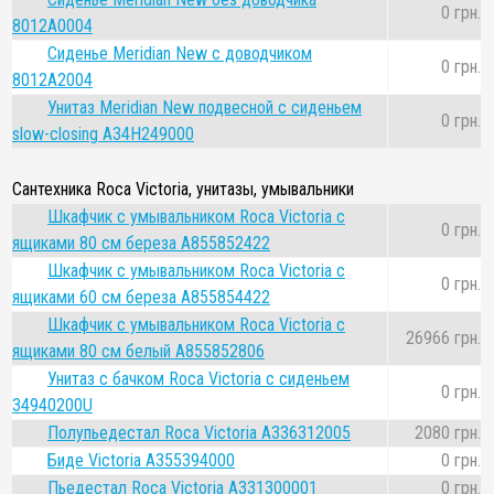
0 грн.
8012A0004
Сиденье Meridian New с доводчиком
0 грн.
8012A2004
Унитаз Meridian New подвесной с сиденьем
0 грн.
slow-closing A34H249000
Сантехника Roca Victoria, унитазы, умывальники
Шкафчик с умывальником Roca Victoria с
0 грн.
ящиками 80 см береза A855852422
Шкафчик с умывальником Roca Victoria с
0 грн.
ящиками 60 см береза A855854422
Шкафчик с умывальником Roca Victoria с
26966 грн.
ящиками 80 см белый A855852806
Унитаз с бачком Roca Victoria с сиденьем
0 грн.
34940200U
Полупьедестал Roca Victoria A336312005
2080 грн.
Биде Victoria A355394000
0 грн.
Пьедестал Roca Victoria A331300001
0 грн.