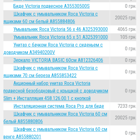
Биде Victoria подвесное A35530500S
0 грн.
Шкафчик с умывальником Roca Victoria с
20025 грн.
ящиками 60 см белый A855884806
Умывальник Roca Victoria 56 x 46 A325393000
4065 грн.
Умывальник Roca Victoria 65 x 51 A325391000
105 грн.
Унитаз с бачком Roca Victoria с сиденьем с
0 грн.
доводчиком A34940200V
Зеркало VICTORIA BASIC 60см A812326406
0 грн.
Шкафчик с умывальником Roca Victoria с
0 грн.
ящиками 70 см береза A855853422
Акционный набор унитаз Roca Victoria
подвесной безободковый с крышкой с доводчиком
0 грн.
Slim + Инсталляция 458.126.00.1 с кнопкой
Инсталяционная система Roca Pro для биде
7233 грн.
Шкафчик с умывальником Roca Victoria 60 см
20025 грн.
белый A855880806
Шкафчик с умывальником Roca Victoria 60 см
0 грн.
венге A855880201