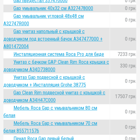
Gap пьедестал 337470000
0 грн.
Gap умывальник 40x32 см A327478000
0 грн.
Gap умывальник угловой 48x48 см
0 грн.
A32747R000
Gap унитаз напольный с крышкой с
доводчиком под встоенный бачок A347477000 +
0 грн.
A801472004
Инсталяционная система Roca Pro для биде
7233 грн.
Унитаз с бачком GAP Clean Rim Roca крышка с
330 грн.
доводчиком A34D738000
Унитаз Gap подвесной с крышкой с
0 грн.
доводчиком + Инсталляция Grohe 38775
Gap Clean Rim подвесной унитаз с крышкой с
17507 грн.
доводчиком A34H47C000
Мебель Roca Gap с умывальником 80 см
0 грн.
белая
Мебель Roca Gap с умывальником 70 см
0 грн.
белая 855711576
Пенал Roca Gap левый белый
0 грн.