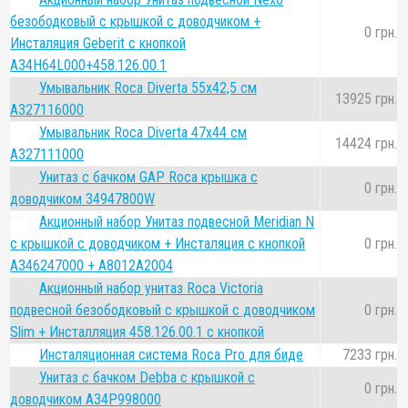
безободковый с крышкой с доводчиком +
0 грн.
Инсталяция Geberit с кнопкой
A34H64L000+458.126.00.1
Умывальник Roca Diverta 55x42,5 см
13925 грн.
A327116000
Умывальник Roca Diverta 47x44 см
14424 грн.
A327111000
Унитаз с бачком GAP Roca крышка с
0 грн.
доводчиком 34947800W
Акционный набор Унитаз подвесной Meridian N
с крышкой с доводчиком + Инсталяция с кнопкой
0 грн.
A346247000 + A8012A2004
Акционный набор унитаз Roca Victoria
подвесной безободковый с крышкой с доводчиком
0 грн.
Slim + Инсталляция 458.126.00.1 с кнопкой
Инсталяционная система Roca Pro для биде
7233 грн.
Унитаз с бачком Debba с крышкой с
0 грн.
доводчиком A34P998000