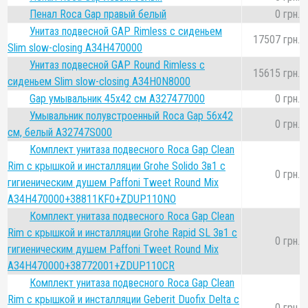
Пенал Roca Gap правый белый
0 грн.
Унитаз подвесной GAP Rimless с сиденьем
17507 грн.
Slim slow-closing A34H470000
Унитаз подвесной GAP Round Rimless с
15615 грн.
сиденьем Slim slow-closing A34H0N8000
Gap умывальник 45x42 см A327477000
0 грн.
Умывальник полувстроенный Roca Gap 56х42
0 грн.
см, белый A32747S000
Комплект унитаза подвесного Roca Gap Clean
Rim с крышкой и инсталляции Grohe Solido 3в1 с
0 грн.
гигиеническим душем Paffoni Tweet Round Mix
A34H470000+38811KF0+ZDUP110NO
Комплект унитаза подвесного Roca Gap Clean
Rim с крышкой и инсталляции Grohe Rapid SL 3в1 с
0 грн.
гигиеническим душем Paffoni Tweet Round Mix
A34H470000+38772001+ZDUP110CR
Комплект унитаза подвесного Roca Gap Clean
Rim с крышкой и инсталляции Geberit Duofix Delta с
0 грн.