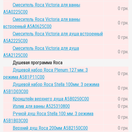
Смеситель Roca Victoria для ванны
0 грн.
A5A0225C00
Смеситель Roca Victoria для ванны
0 грн.
встроенный A5A0625C00
Смеситель Roca Victoria для душа встроенный
0 грн.
A5A2225C00
Смеситель Roca Victoria для душа
0 грн.
A5A2125C00
Душевая программа Roca
Душевой набор Roca Plenum 127 мм. 3
0 грн.
режима A5B1P11C00
Душевой набор Roca Stella 100мм. 3 режима
0 грн.
A5B1D03C00
Кронштейн верхнего душа A5B0250C00
0 грн.
Излив для ванны A525310800
0 грн.
Ручной душ Roca Stella 100 мм. 3 режима
0 грн.
A5B1B03C00
Верхний душ Roca 200мм A5B2150C00
0 грн.