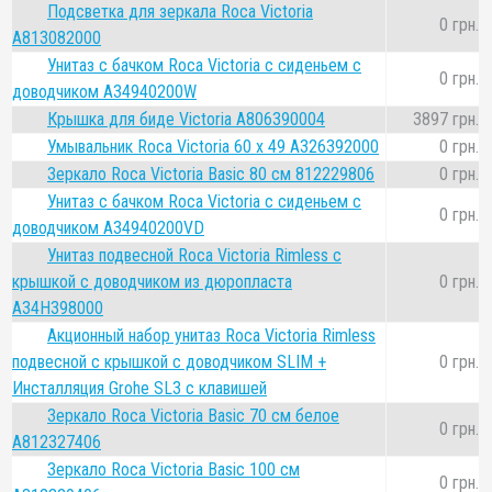
Подсветка для зеркала Roca Victoria
0 грн.
A813082000
Унитаз с бачком Roca Victoria с сиденьем с
0 грн.
доводчиком A34940200W
Крышка для биде Victoria A806390004
3897 грн.
Умывальник Roca Victoria 60 x 49 A326392000
0 грн.
Зеркало Roca Victoria Basic 80 см 812229806
0 грн.
Унитаз с бачком Roca Victoria с сиденьем с
0 грн.
доводчиком A34940200VD
Унитаз подвесной Roca Victoria Rimless с
крышкой с доводчиком из дюропласта
0 грн.
A34H398000
Акционный набор унитаз Roca Victoria Rimless
подвесной с крышкой с доводчиком SLIM +
0 грн.
Инсталляция Grohe SL3 с клавишей
Зеркало Roca Victoria Basic 70 см белое
0 грн.
A812327406
Зеркало Roca Victoria Basic 100 см
0 грн.