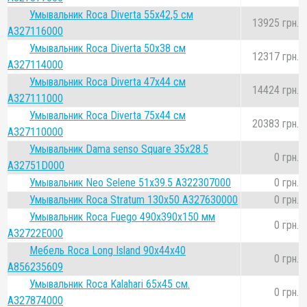
Умывальник Roca Diverta 55x42,5 см
13925 грн.
A327116000
Умывальник Roca Diverta 50x38 см
12317 грн.
A327114000
Умывальник Roca Diverta 47x44 см
14424 грн.
A327111000
Умывальник Roca Diverta 75x44 см
20383 грн.
A327110000
Умывальник Dama senso Square 35x28.5
0 грн.
A32751D000
Умывальник Neo Selene 51x39.5 A322307000
0 грн.
Умывальник Roca Stratum 130x50 A327630000
0 грн.
Умывальник Roca Fuego 490x390x150 мм
0 грн.
A32722E000
Мебель Roca Long Island 90x44х40
0 грн.
A856235609
Умывальник Roca Kalahari 65x45 cм.
0 грн.
A327874000