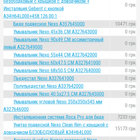
безободковый с крышкой с доводчиком +
0 грн.
Инсталяция Geberit с кнопкой
A34H64L000+458.126.00.1
Биде подвесное Nexo A357645000
10471 грн.
Умывальник Nexo 45x36 СМ A327643000
0 грн.
Умывальник Nexo 90x49 СМ ассиметричный
0 грн.
левый A327649000
Умывальник Nexo 55x44 СМ A327642000
0 грн.
Умывальник Nexo 60x47,5 СМ A327641000
0 грн.
Умывальник Nexo 68x50,5 СМ A327640000
0 грн.
Пьедестал Nexo A337641000
0 грн.
Полупьедестал Nexo A337642000
0 грн.
Умывальник Nexo 40.5x27.5 СМ A327645000
0 грн.
Умывальник угловой Nexo 350x350х545 мм
0 грн.
A327646000
Инсталяционная система Roca Pro для биде
7233 грн.
Унитаз подвесной Nexo Clean Rim с крышкой с
15173 грн.
доводчиком БЕЗОБОДКОВЫЙ A34H64L000