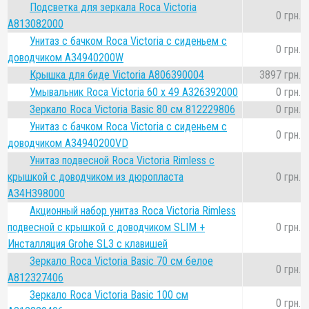
Подсветка для зеркала Roca Victoria
0 грн.
A813082000
Унитаз с бачком Roca Victoria с сиденьем с
0 грн.
доводчиком A34940200W
Крышка для биде Victoria A806390004
3897 грн.
Умывальник Roca Victoria 60 x 49 A326392000
0 грн.
Зеркало Roca Victoria Basic 80 см 812229806
0 грн.
Унитаз с бачком Roca Victoria с сиденьем с
0 грн.
доводчиком A34940200VD
Унитаз подвесной Roca Victoria Rimless с
крышкой с доводчиком из дюропласта
0 грн.
A34H398000
Акционный набор унитаз Roca Victoria Rimless
подвесной с крышкой с доводчиком SLIM +
0 грн.
Инсталляция Grohe SL3 с клавишей
Зеркало Roca Victoria Basic 70 см белое
0 грн.
A812327406
Зеркало Roca Victoria Basic 100 см
0 грн.