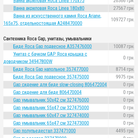
Ванна акриловая Roca Linea 170x75
26366 грн.
Ванна акриловая Roca Linea 180x80
27567 грн.
Ванна из искусственного камня Roca Ariane,
109727 грн.
165x75, отдельностоящая A248470000
Сантехника Roca Gap, унитазы, умывальники
Биде Roca Gap подвесное A357476000
10087 грн.
Унитаз с бачком GAP Roca крышка с
0 грн.
доводчиком 34947800W
Биде Roca Gap напольное 357477000
8714 грн.
Биде Roca Gap подвесное 357475000
9975 грн.
Gap сидение для биде slow-closing 806472004
0 грн.
Gap сидение для биде 806470004
0 грн.
Gap умывальник 50x42 см 327476000
0 грн.
Gap умывальник 55x47 см 327475000
0 грн.
Gap умывальник 60x47 см 327474000
0 грн.
Gap умывальник 65x47 см 327473000
0 грн.
Gap полупьедестал 337471000
4495 грн.