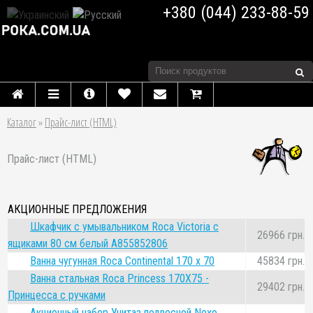
+380 (044) 233-88-59
Каталог
»
Прайс-лист (HTML)
Прайс-лист (HTML)
АКЦИОННЫЕ ПРЕДЛОЖЕНИЯ
Шкафчик с умывальником Roca Victoria с
26966 грн.
ящиками 80 см белый A855852806
Ванна чугунная Roca Continental 170 x 70
45834 грн.
Ванна стальная Roca Princess 170Х75 -
29402 грн.
Принцесса с ручками
Акционный набор Унитаз подвесной Nexo