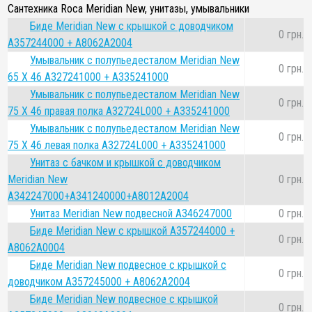
Сантехника Roca Meridian New, унитазы, умывальники
Биде Meridian New с крышкой с доводчиком
0 грн.
A357244000 + A8062A2004
Умывальник с полупьедесталом Meridian New
0 грн.
65 Х 46 A327241000 + A335241000
Умывальник с полупьедесталом Meridian New
0 грн.
75 Х 46 правая полка A32724L000 + A335241000
Умывальник с полупьедесталом Meridian New
0 грн.
75 Х 46 левая полка A32724L000 + A335241000
Унитаз с бачком и крышкой с доводчиком
Meridian New
0 грн.
A342247000+A341240000+A8012A2004
Унитаз Meridian New подвесной A346247000
0 грн.
Биде Meridian New с крышкой A357244000 +
0 грн.
A8062A0004
Биде Meridian New подвесное с крышкой с
0 грн.
доводчиком A357245000 + A8062A2004
Биде Meridian New подвесное с крышкой
0 грн.