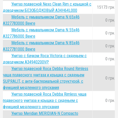
Унитаз подвесной Nexo Clean Rim с крышкой с
15173 грн.
доводчиком БЕЗОБОДКОВЫЙ A34H64L000
Мебель с умывальником Dama N 65x46
0 грн.
A327783000 Венге
Мебель с умывальником Dama N 55x46
0 грн.
A327786000 Венге
Мебель с умывальником Dama N 85x46
0 грн.
A327781000 Венге
Унитаз с бачком Roca Victoria с сиденьем с
0 грн.
доводчиком A34940200VP
Унитаз подвесной Roca Debba Round Rimless
чаша подвесного унитаза и крышка с сиденьем
0 грн.
SUPRALIT, с анти-бактериальной структурой, с
функцией медленного опускания
Унитаз подвесной Roca Debba Rimless чаша
подвесного унитаза и крышка с сиденьем с
0 грн.
функцией медленного опускания
Унитаз Meridian MERIDIAN-N Compacto