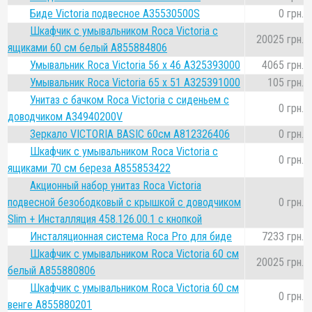
Биде Victoria подвесное A35530500S
0 грн.
Шкафчик с умывальником Roca Victoria с
20025 грн.
ящиками 60 см белый A855884806
Умывальник Roca Victoria 56 x 46 A325393000
4065 грн.
Умывальник Roca Victoria 65 x 51 A325391000
105 грн.
Унитаз с бачком Roca Victoria с сиденьем с
0 грн.
доводчиком A34940200V
Зеркало VICTORIA BASIC 60см A812326406
0 грн.
Шкафчик с умывальником Roca Victoria с
0 грн.
ящиками 70 см береза A855853422
Акционный набор унитаз Roca Victoria
подвесной безободковый с крышкой с доводчиком
0 грн.
Slim + Инсталляция 458.126.00.1 с кнопкой
Инсталяционная система Roca Pro для биде
7233 грн.
Шкафчик с умывальником Roca Victoria 60 см
20025 грн.
белый A855880806
Шкафчик с умывальником Roca Victoria 60 см
0 грн.
венге A855880201