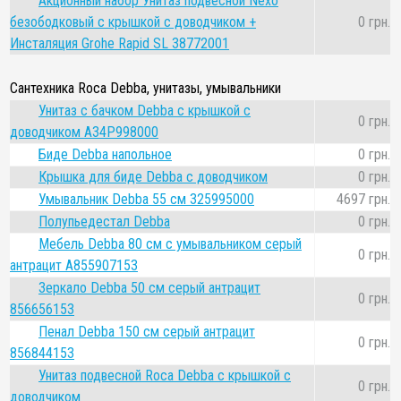
Акционный набор Унитаз подвесной Nexo
безободковый с крышкой с доводчиком +
0 грн.
Инсталяция Grohe Rapid SL 38772001
Сантехника Roca Debba, унитазы, умывальники
Унитаз с бачком Debba с крышкой с
0 грн.
доводчиком A34P998000
Биде Debba напольное
0 грн.
Крышка для биде Debba с доводчиком
0 грн.
Умывальник Debba 55 см 325995000
4697 грн.
Полупьедестал Debba
0 грн.
Мебель Debba 80 см с умывальником серый
0 грн.
антрацит A855907153
Зеркало Debba 50 см серый антрацит
0 грн.
856656153
Пенал Debba 150 см серый антрацит
0 грн.
856844153
Унитаз подвесной Roca Debba с крышкой с
0 грн.
доводчиком