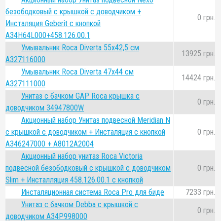
безободковый с крышкой с доводчиком +
0 грн.
Инсталяция Geberit с кнопкой
A34H64L000+458.126.00.1
Умывальник Roca Diverta 55x42,5 см
13925 грн.
A327116000
Умывальник Roca Diverta 47x44 см
14424 грн.
A327111000
Унитаз с бачком GAP Roca крышка с
0 грн.
доводчиком 34947800W
Акционный набор Унитаз подвесной Meridian N
с крышкой с доводчиком + Инсталяция с кнопкой
0 грн.
A346247000 + A8012A2004
Акционный набор унитаз Roca Victoria
подвесной безободковый с крышкой с доводчиком
0 грн.
Slim + Инсталляция 458.126.00.1 с кнопкой
Инсталяционная система Roca Pro для биде
7233 грн.
Унитаз с бачком Debba с крышкой с
0 грн.
доводчиком A34P998000