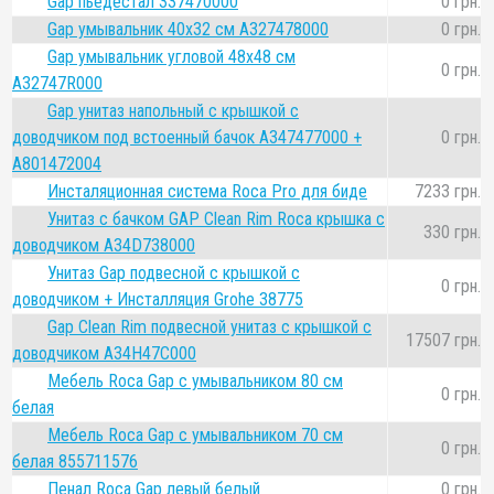
Gap пьедестал 337470000
0 грн.
Gap умывальник 40x32 см A327478000
0 грн.
Gap умывальник угловой 48x48 см
0 грн.
A32747R000
Gap унитаз напольный с крышкой с
доводчиком под встоенный бачок A347477000 +
0 грн.
A801472004
Инсталяционная система Roca Pro для биде
7233 грн.
Унитаз с бачком GAP Clean Rim Roca крышка с
330 грн.
доводчиком A34D738000
Унитаз Gap подвесной с крышкой с
0 грн.
доводчиком + Инсталляция Grohe 38775
Gap Clean Rim подвесной унитаз с крышкой с
17507 грн.
доводчиком A34H47C000
Мебель Roca Gap с умывальником 80 см
0 грн.
белая
Мебель Roca Gap с умывальником 70 см
0 грн.
белая 855711576
Пенал Roca Gap левый белый
0 грн.