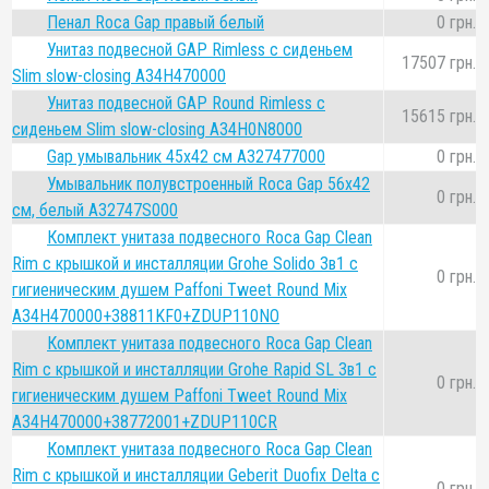
Пенал Roca Gap правый белый
0 грн.
Унитаз подвесной GAP Rimless с сиденьем
17507 грн.
Slim slow-closing A34H470000
Унитаз подвесной GAP Round Rimless с
15615 грн.
сиденьем Slim slow-closing A34H0N8000
Gap умывальник 45x42 см A327477000
0 грн.
Умывальник полувстроенный Roca Gap 56х42
0 грн.
см, белый A32747S000
Комплект унитаза подвесного Roca Gap Clean
Rim с крышкой и инсталляции Grohe Solido 3в1 с
0 грн.
гигиеническим душем Paffoni Tweet Round Mix
A34H470000+38811KF0+ZDUP110NO
Комплект унитаза подвесного Roca Gap Clean
Rim с крышкой и инсталляции Grohe Rapid SL 3в1 с
0 грн.
гигиеническим душем Paffoni Tweet Round Mix
A34H470000+38772001+ZDUP110CR
Комплект унитаза подвесного Roca Gap Clean
Rim с крышкой и инсталляции Geberit Duofix Delta с
0 грн.