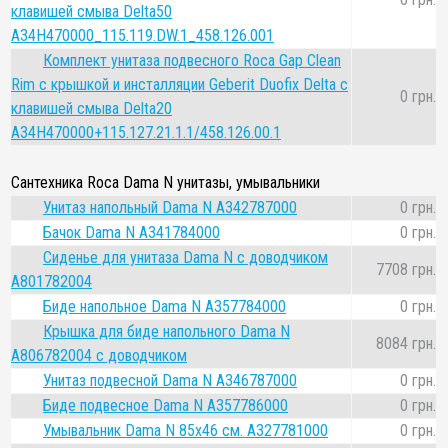
клавишей смыва Delta50
A34H470000_115.119.DW.1_458.126.001
Комплект унитаза подвесного Roca Gap Clean
Rim с крышкой и инсталляции Geberit Duofix Delta с
0 грн.
клавишей смыва Delta20
A34H470000+115.127.21.1.1/458.126.00.1
Сантехника Roca Dama N унитазы, умывальники
Унитаз напольный Dama N A342787000
0 грн.
Бачок Dama N A341784000
0 грн.
Сиденье для унитаза Dama N с доводчиком
7708 грн.
A801782004
Биде напольное Dama N A357784000
0 грн.
Крышка для биде напольного Dama N
8084 грн.
A806782004 с доводчиком
Унитаз подвесной Dama N A346787000
0 грн.
Биде подвесное Dama N A357786000
0 грн.
Умывальник Dama N 85х46 см. A327781000
0 грн.