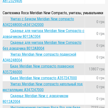
A812329406
Сантехника Roca Meridian New Compacto, унитазы, умывальники
Унитаз с бачком Meridian New compacto
0 грн.
A342248000+A341242000
Сиденье для унитаза Meridian New Compacto с
0 грн.
доводчиком 8012AC004
Сиденье для унитаза Meridian New Compacto
0 грн.
без доводчика 8012AB004
Унитаз Meridian New compacto подвесной
0 грн.
A346248004
Биде Meridian New compacto подвесное
13807 грн.
A357246000
Биде Meridian New compacto A357247000
0 грн.
Унитаз Meridian New compacto напольный под
0 грн.
инсталляцию A347247000
Сиденье Meridian New с доводчиком
0 грн.
8012A2004
Инсталяционная система Roca Pro для биде
7233 грн.