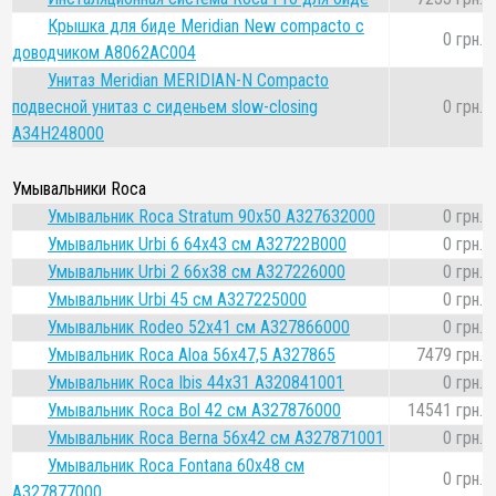
Крышка для биде Meridian New compacto с
0 грн.
доводчиком A8062AC004
Унитаз Meridian MERIDIAN-N Compacto
подвесной унитаз с сиденьем slow-closing
0 грн.
A34H248000
Умывальники Roca
Умывальник Roca Stratum 90x50 A327632000
0 грн.
Умывальник Urbi 6 64х43 см A32722B000
0 грн.
Умывальник Urbi 2 66х38 см A327226000
0 грн.
Умывальник Urbi 45 см A327225000
0 грн.
Умывальник Rodeo 52x41 cм A327866000
0 грн.
Умывальник Roca Aloa 56x47,5 A327865
7479 грн.
Умывальник Roca Ibis 44x31 A320841001
0 грн.
Умывальник Roca Bol 42 см A327876000
14541 грн.
Умывальник Roca Berna 56x42 см A327871001
0 грн.
Умывальник Roca Fontana 60x48 см
0 грн.
A327877000