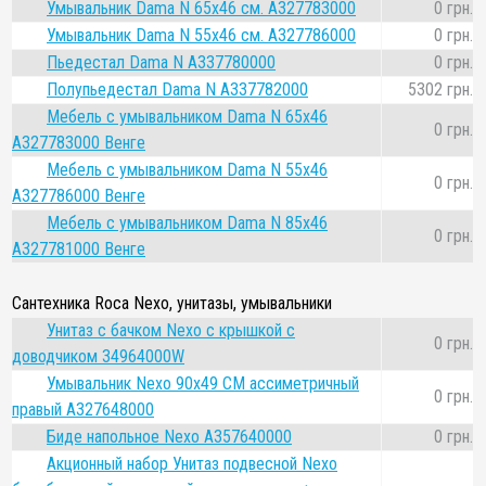
Умывальник Dama N 65х46 см. A327783000
0 грн.
Умывальник Dama N 55х46 см. A327786000
0 грн.
Пьедестал Dama N A337780000
0 грн.
Полупьедестал Dama N A337782000
5302 грн.
Мебель с умывальником Dama N 65x46
0 грн.
A327783000 Венге
Мебель с умывальником Dama N 55x46
0 грн.
A327786000 Венге
Мебель с умывальником Dama N 85x46
0 грн.
A327781000 Венге
Сантехника Roca Nexo, унитазы, умывальники
Унитаз с бачком Nexo с крышкой с
0 грн.
доводчиком 34964000W
Умывальник Nexo 90x49 СМ ассиметричный
0 грн.
правый A327648000
Биде напольное Nexo A357640000
0 грн.
Акционный набор Унитаз подвесной Nexo