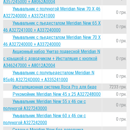
A357245000 + A8062А0004
Умывальник с полуногой Meridian New 70 Х 46
0 грн.
A327240000 + A337241000
Умывальник с пьедесталом Meridian New 65 Х
0 грн.
46 A327241000 + A337240000
Умывальник с пьедесталом Meridian New 70 Х
0 грн.
46 A327240000 + A337240000
Акционный набор Унитаз подвесной Meridian N
с крышкой с доводчиком + Инсталяция с кнопкой
0 грн.
A346247000 + A8012A2004
Умывальник с полупьедесталом Meridian N
0 грн.
85x46 A32724D000 + A335241000
Инсталяционная система Roca Pro для биде
7233 грн.
Рукомойник Meridian New 45 х 25 A327248000
0 грн.
Умывальник Meridian New 55 x 46 см с
0 грн.
полуногой A327243000
Умывальник Meridian New 60 x 46 см с
0 грн.
полуногой A327242000
Сиденье Meridian New без доводчика