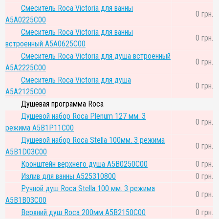
Смеситель Roca Victoria для ванны
0 грн.
A5A0225C00
Смеситель Roca Victoria для ванны
0 грн.
встроенный A5A0625C00
Смеситель Roca Victoria для душа встроенный
0 грн.
A5A2225C00
Смеситель Roca Victoria для душа
0 грн.
A5A2125C00
Душевая программа Roca
Душевой набор Roca Plenum 127 мм. 3
0 грн.
режима A5B1P11C00
Душевой набор Roca Stella 100мм. 3 режима
0 грн.
A5B1D03C00
Кронштейн верхнего душа A5B0250C00
0 грн.
Излив для ванны A525310800
0 грн.
Ручной душ Roca Stella 100 мм. 3 режима
0 грн.
A5B1B03C00
Верхний душ Roca 200мм A5B2150C00
0 грн.