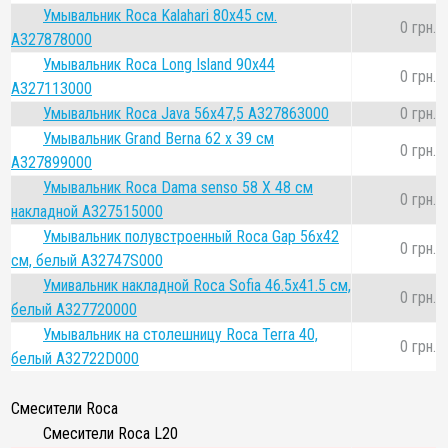
Умывальник Roca Kalahari 80x45 cм.
0 грн.
A327878000
Умывальник Roca Long Island 90x44
0 грн.
A327113000
Умывальник Roca Java 56x47,5 A327863000
0 грн.
Умывальник Grand Berna 62 x 39 см
0 грн.
A327899000
Умывальник Roca Dama senso 58 Х 48 см
0 грн.
накладной A327515000
Умывальник полувстроенный Roca Gap 56х42
0 грн.
см, белый A32747S000
Умивальник накладной Roca Sofia 46.5х41.5 см,
0 грн.
белый A327720000
Умывальник на столешницу Roca Terra 40,
0 грн.
белый A32722D000
Смесители Roca
Смесители Roca L20