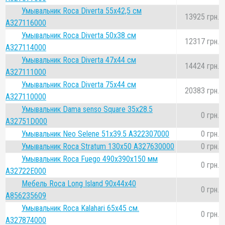
Умывальник Roca Diverta 55x42,5 см
13925 грн.
A327116000
Умывальник Roca Diverta 50x38 см
12317 грн.
A327114000
Умывальник Roca Diverta 47x44 см
14424 грн.
A327111000
Умывальник Roca Diverta 75x44 см
20383 грн.
A327110000
Умывальник Dama senso Square 35x28.5
0 грн.
A32751D000
Умывальник Neo Selene 51x39.5 A322307000
0 грн.
Умывальник Roca Stratum 130x50 A327630000
0 грн.
Умывальник Roca Fuego 490x390x150 мм
0 грн.
A32722E000
Мебель Roca Long Island 90x44х40
0 грн.
A856235609
Умывальник Roca Kalahari 65x45 cм.
0 грн.
A327874000