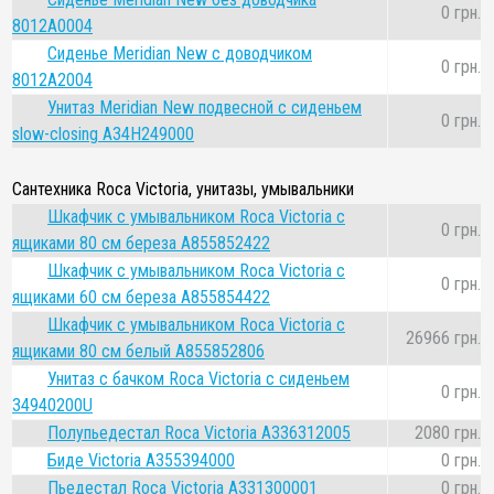
0 грн.
8012A0004
Сиденье Meridian New с доводчиком
0 грн.
8012A2004
Унитаз Meridian New подвесной с сиденьем
0 грн.
slow-closing A34H249000
Сантехника Roca Victoria, унитазы, умывальники
Шкафчик с умывальником Roca Victoria с
0 грн.
ящиками 80 см береза A855852422
Шкафчик с умывальником Roca Victoria с
0 грн.
ящиками 60 см береза A855854422
Шкафчик с умывальником Roca Victoria с
26966 грн.
ящиками 80 см белый A855852806
Унитаз с бачком Roca Victoria с сиденьем
0 грн.
34940200U
Полупьедестал Roca Victoria A336312005
2080 грн.
Биде Victoria A355394000
0 грн.
Пьедестал Roca Victoria A331300001
0 грн.