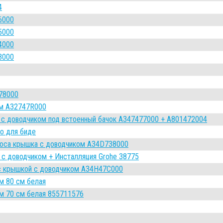
4
6000
5000
4000
3000
78000
см A32747R000
й с доводчиком под встоенный бачок A347477000 + A801472004
o для биде
 Roca крышка с доводчиком A34D738000
 с доводчиком + Инсталляция Grohe 38775
 с крышкой с доводчиком A34H47C000
м 80 см белая
м 70 см белая 855711576