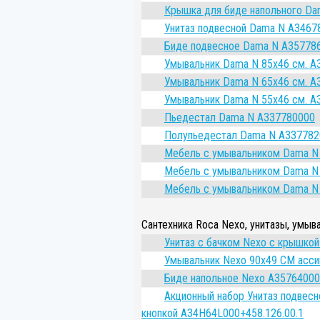
Крышка для биде напольного Da
Унитаз подвесной Dama N A3467
Биде подвесное Dama N A35778
Умывальник Dama N 85х46 см. A
Умывальник Dama N 65х46 см. A
Умывальник Dama N 55х46 см. A
Пьедестал Dama N A337780000
Полупьедестал Dama N A337782
Мебель с умывальником Dama N
Мебель с умывальником Dama N
Мебель с умывальником Dama N
Сантехника Roca Nexo, унитазы, умыв
Унитаз с бачком Nexo с крышко
Умывальник Nexo 90x49 СМ асс
Биде напольное Nexo A3576400
Акционный набор Унитаз подвесн
кнопкой A34H64L000+458.126.00.1