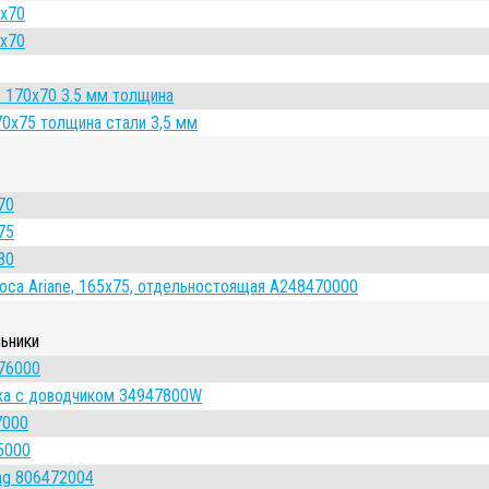
0x70
0x70
s 170x70 3.5 мм толщина
70x75 толщина стали 3,5 мм
70
75
80
Roca Ariane, 165x75, отдельностоящая A248470000
льники
76000
ка с доводчиком 34947800W
7000
5000
ing 806472004