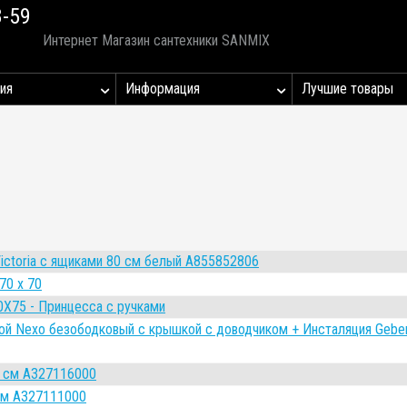
8-59
Интернет Магазин сантехники SANMIX
ия
Информация
Лучшие товары
ictoria с ящиками 80 см белый A855852806
70 x 70
0Х75 - Принцесса с ручками
ой Nexo безободковый с крышкой с доводчиком + Инсталяция Geber
5 см A327116000
 см A327111000