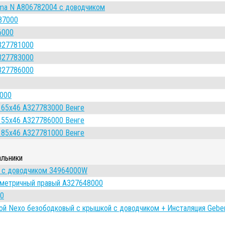
ma N A806782004 с доводчиком
87000
6000
327781000
327783000
327786000
000
 65x46 A327783000 Венге
 55x46 A327786000 Венге
 85x46 A327781000 Венге
альники
й с доводчиком 34964000W
иметричный правый A327648000
00
ой Nexo безободковый с крышкой с доводчиком + Инсталяция Geber