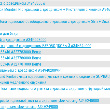
ка с доводчиком 34947800W
ой Meridian N с крышкой с доводчиком + Инсталяция с кнопкой A34
ctoria подвесной безободковый с крышкой с доводчиком Slim + Инс
o для биде
ой с доводчиком A34P998000
Rim с крышкой с доводчиком БЕЗОБОДКОВЫЙ A34H64L000
 65x46 A327783000 Венге
 55x46 A327786000 Венге
 85x46 A327781000 Венге
с сиденьем с доводчиком A34940200VP
und Rimless чаша подвесного унитаза и крышка с сиденьем SUPRALI
нкцией медленного опускания
mless чаша подвесного унитаза и крышка с сиденьем с функцией ме
pacto подвесной унитаз с сиденьем slow-closing A34H248000
с сиденьем slow-closing A34H249000