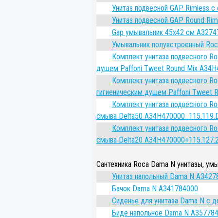
Унитаз подвесной GAP Rimless с
Унитаз подвесной GAP Round Rim
Gap умывальник 45x42 см A3274
Умывальник полувстроенный Roc
Комплект унитаза подвесного Roc
душем Paffoni Tweet Round Mix A3
Комплект унитаза подвесного Roc
гигиеническим душем Paffoni Twee
Комплект унитаза подвесного Roc
смыва Delta50 A34H470000_115.119.
Комплект унитаза подвесного Roc
смыва Delta20 A34H470000+115.127.21
Сантехника Roca Dama N унитазы, ум
Унитаз напольный Dama N A3427
Бачок Dama N A341784000
Сиденье для унитаза Dama N с 
Биде напольное Dama N A35778