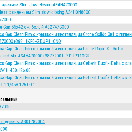
 сиденьем Slim slow-closing A34H470000
less с сиденьем Slim slow-closing A34H0N8000
77000
a Gap 56х42 см, белый A32747S000
a Gap Clean Rim с крышкой и инсталляции Grohe Solido 3в1 с гигие
4H470000+38811KF0+ZDUP110NO
a Gap Clean Rim с крышкой и инсталляции Grohe Rapid SL 3в1 с
t Round Mix A34H470000+38772001+ZDUP110CR
a Gap Clean Rim с крышкой и инсталляции Geberit Duofix Delta с кл
DW.1_458.126.001
a Gap Clean Rim с крышкой и инсталляции Geberit Duofix Delta с кл
.1.1/458.126.00.1
ывальники
87000
доводчиком A801782004
4000