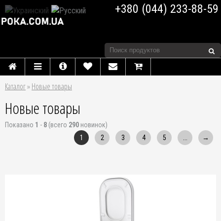
+380 (044) 233-88-59
Каталог
»
Новые товары
Новые товары
Показано
1
-
8
(всего
290
новинок)
1
2
3
4
5
...
→