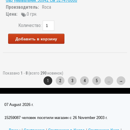
Gap умывальник 50x42 см 327476000
Производитель:
Roca
Цена:
0 грн.
Количество:
Добавить в корзину
Показано
1
-
8
(всего
290
новинок)
1
2
3
4
5
...
→
07 August 2026 г.
15259087 человек посетили магазин c 26 November 2003 г.