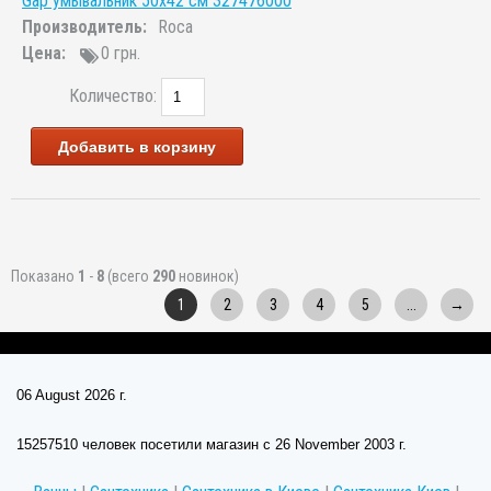
Gap умывальник 50x42 см 327476000
Производитель:
Roca
Цена:
0 грн.
Количество:
Добавить в корзину
Показано
1
-
8
(всего
290
новинок)
1
2
3
4
5
...
→
06 August 2026 г.
15257510 человек посетили магазин c 26 November 2003 г.