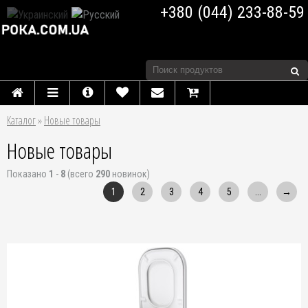
+380 (044) 233-88-59
Каталог
»
Новые товары
Новые товары
Показано
1
-
8
(всего
290
новинок)
1
2
3
4
5
...
→