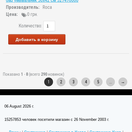
Gap умывальник 50x42 см 327476000
Производитель:
Roca
Цена:
0 грн.
Количество:
Добавить в корзину
Показано
1
-
8
(всего
290
новинок)
1
2
3
4
5
...
→
06 August 2026 г.
15257853 человек посетили магазин c 26 November 2003 г.