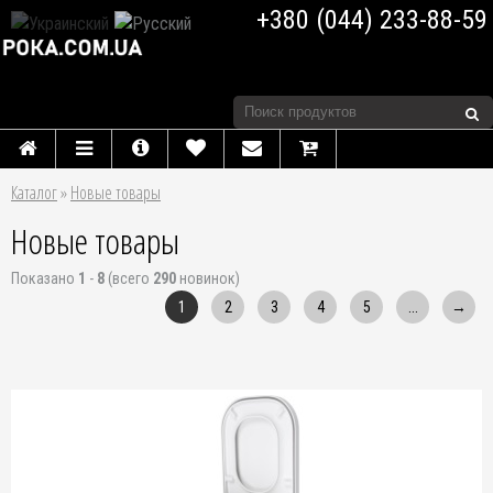
+380 (044) 233-88-59
Каталог
»
Новые товары
Новые товары
Показано
1
-
8
(всего
290
новинок)
1
2
3
4
5
...
→