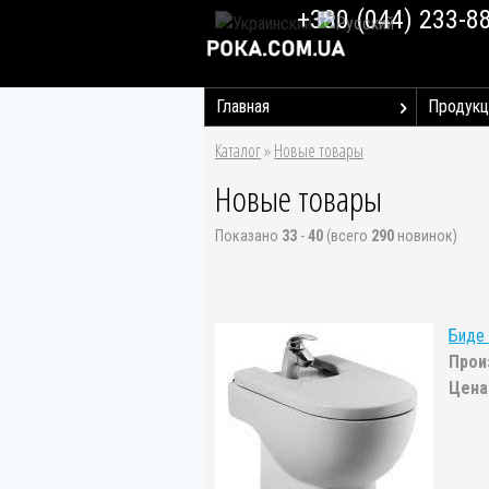
+380 (044) 233-8
Главная
Продукц
Каталог
»
Новые товары
Новые товары
Показано
33
-
40
(всего
290
новинок)
Биде
Прои
Цена