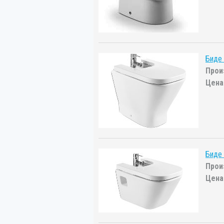
Биде 
Прои
Цена
Биде
Прои
Цена