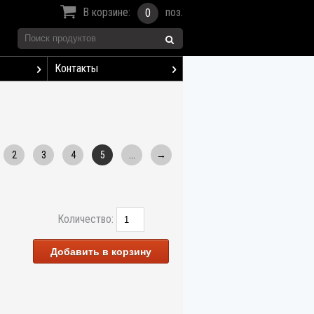
В корзине:
поз.
0
Контакты
2
3
4
5
...
→
Количество:
Добавить в корзину