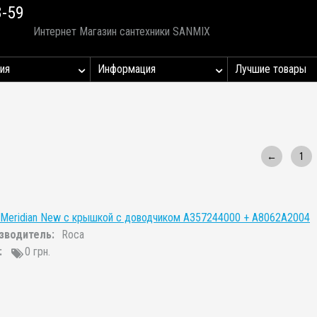
8-59
Интернет Магазин сантехники SANMIX
ия
Информация
Лучшие товары
←
1
 Meridian New с крышкой с доводчиком A357244000 + A8062A2004
зводитель:
Roca
:
0 грн.