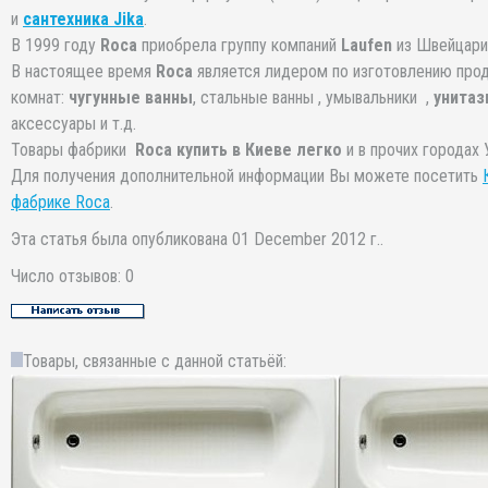
и
сантехника Jika
.
В 1999 году
Roca
приобрела группу компаний
Laufen
из Швейцари
В настоящее время
Roca
является лидером по изготовлению прод
комнат:
чугунные ванны
, стальные ванны , умывальники ,
унитаз
аксессуары и т.д.
Товары фабрики
Roca купить в Киеве легко
и в прочих городах 
Для получения дополнительной информации Вы можете посетить
фабрике Roca
.
Эта статья была опубликована 01 December 2012 г..
Число отзывов: 0
Товары, связанные с данной статьёй: