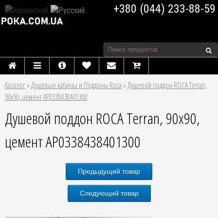
+380 (044) 233-88-59
Каталог
»
Душевые кабины и Поддоны Roca
»
Душевой поддон ROCA Terran,
90х90, цемент AP0338438401300
Душевой поддон ROCA Terran, 90х90,
цемент AP0338438401300
Предыдущий товар
Следующий товар