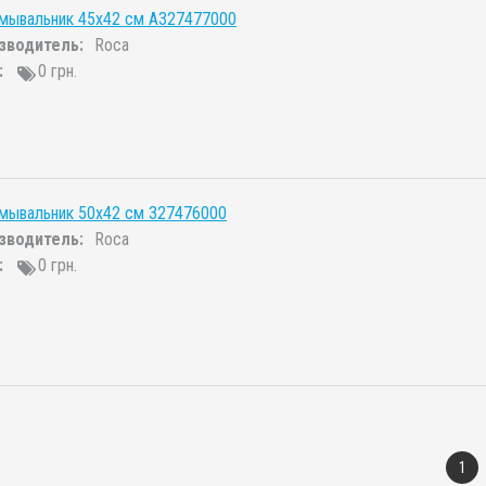
умывальник 45x42 см A327477000
зводитель:
Roca
:
0 грн.
умывальник 50x42 см 327476000
зводитель:
Roca
:
0 грн.
1