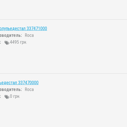
полупьедестал 337471000
зводитель:
Roca
:
4495 грн.
пьедестал 337470000
зводитель:
Roca
:
0 грн.