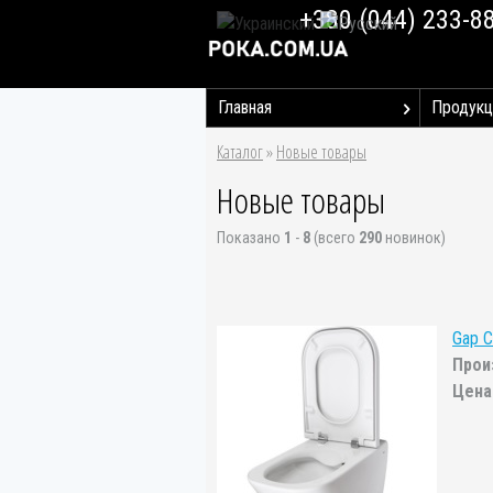
+380 (044) 233-8
Главная
Продукц
Каталог
»
Новые товары
Новые товары
Показано
1
-
8
(всего
290
новинок)
Gap C
Прои
Цена