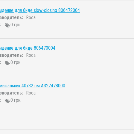
идение для биде slow-closing 806472004
зводитель:
Roca
:
0 грн.
идение для биде 806470004
зводитель:
Roca
:
0 грн.
умывальник 40x32 см A327478000
зводитель:
Roca
:
0 грн.