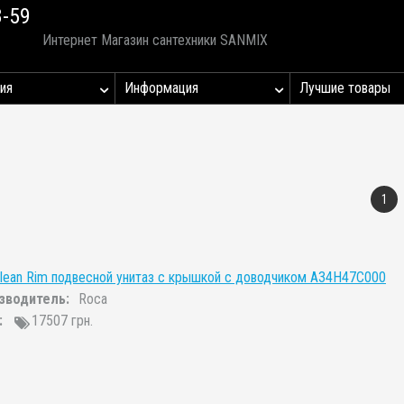
8-59
Интернет Магазин сантехники SANMIX
ия
Информация
Лучшие товары
1
lean Rim подвесной унитаз с крышкой с доводчиком A34H47C000
зводитель:
Roca
:
17507 грн.