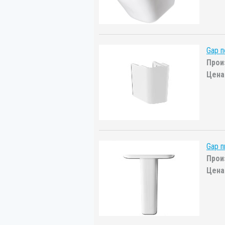
Gap 
Прои
Цена
Gap 
Прои
Цена