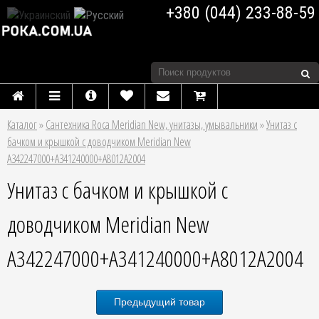
+380 (044) 233-88-59
Каталог
»
Сантехника Roca Meridian New, унитазы, умывальники
»
Унитаз с
бачком и крышкой с доводчиком Meridian New
A342247000+A341240000+A8012A2004
Унитаз с бачком и крышкой с
доводчиком Meridian New
A342247000+A341240000+A8012A2004
Предыдущий товар