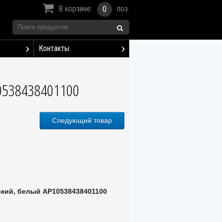
В корзине:
поз.
0
Контакты
10538438401100
Следующий товар
ский, белый AP10538438401100