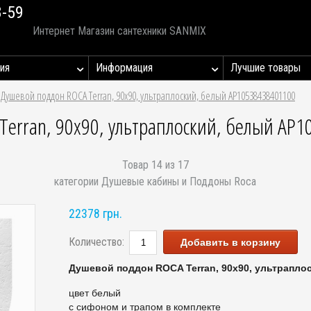
8-59
Интернет Магазин сантехники SANMIX
ия
Информация
Лучшие товары
»
Душевой поддон ROCA Terran, 90х90, ультраплоский, белый AP10538438401100
erran, 90х90, ультраплоский, белый AP
Товар 14 из 17
категории Душевые кабины и Поддоны Roca
22378 грн.
Количество:
Добавить в корзину
Душевой поддон ROCA Terran, 90х90, ультрапло
цвет белый
с сифоном и трапом в комплекте